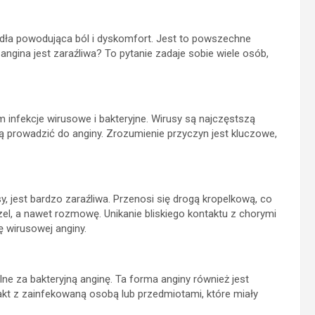
ardła powodująca ból i dyskomfort. Jest to powszechne
ngina jest zaraźliwa? To pytanie zadaje sobie wiele osób,
infekcje wirusowe i bakteryjne. Wirusy są najczęstszą
gą prowadzić do anginy. Zrozumienie przyczyn jest kluczowe,
y, jest bardzo zaraźliwa. Przenosi się drogą kropelkową, co
zel, a nawet rozmowę. Unikanie bliskiego kontaktu z chorymi
ę wirusowej anginy.
ne za bakteryjną anginę. Ta forma anginy również jest
kt z zainfekowaną osobą lub przedmiotami, które miały