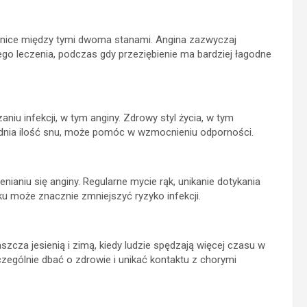
różnice między tymi dwoma stanami. Angina zazwyczaj
go leczenia, podczas gdy przeziębienie ma bardziej łagodne
iu infekcji, w tym anginy. Zdrowy styl życia, w tym
ednia ilość snu, może pomóc w wzmocnieniu odporności.
nianiu się anginy. Regularne mycie rąk, unikanie dotykania
u może znacznie zmniejszyć ryzyko infekcji.
zcza jesienią i zimą, kiedy ludzie spędzają więcej czasu w
ególnie dbać o zdrowie i unikać kontaktu z chorymi