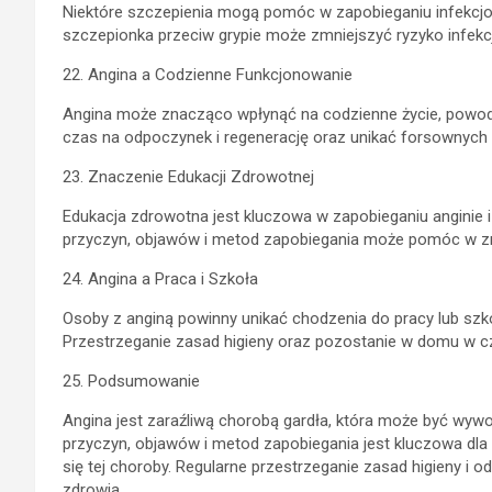
Niektóre szczepienia mogą pomóc w zapobieganiu infekcjo
szczepionka przeciw grypie może zmniejszyć ryzyko infekc
22. Angina a Codzienne Funkcjonowanie
Angina może znacząco wpłynąć na codzienne życie, powodu
czas na odpoczynek i regenerację oraz unikać forsownych 
23. Znaczenie Edukacji Zdrowotnej
Edukacja zdrowotna jest kluczowa w zapobieganiu angini
przyczyn, objawów i metod zapobiegania może pomóc w zmni
24. Angina a Praca i Szkoła
Osoby z anginą powinny unikać chodzenia do pracy lub szkoł
Przestrzeganie zasad higieny oraz pozostanie w domu w c
25. Podsumowanie
Angina jest zaraźliwą chorobą gardła, która może być wyw
przyczyn, objawów i metod zapobiegania jest kluczowa dla 
się tej choroby. Regularne przestrzeganie zasad higieny 
zdrowia.