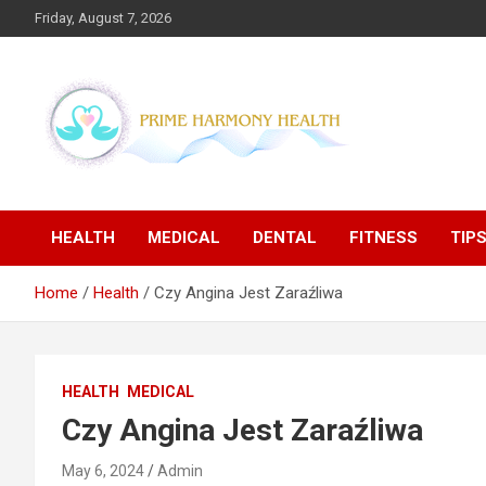
Skip
Friday, August 7, 2026
to
content
Blogs topics cover ways to live a healthier lifestyle, foods to
Prime Harmony Health
add to your diet, and more specific information on common
health conditions.
HEALTH
MEDICAL
DENTAL
FITNESS
TIP
Home
Health
Czy Angina Jest Zaraźliwa
HEALTH
MEDICAL
Czy Angina Jest Zaraźliwa
May 6, 2024
Admin