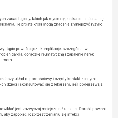
 zasad higieny, takich jak mycie rąk, unikanie dzielenia się
 kichania. Te proste kroki mogą znacznie zmniejszyć ryzyko
wystąpić poważniejsze komplikacje, szczególnie w
opień gardła, gorączkę reumatyczną i zapalenie nerek.
blemom.
 słabszy układ odpornościowy i częsty kontakt z innymi
ch dzieci i skonsultować się z lekarzem, jeśli podejrzewają
wikłań jest zazwyczaj mniejsze niż u dzieci. Dorośli powinni
, aby zapobiec rozprzestrzenianiu się infekcji.