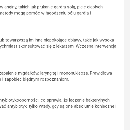
giny, takich jak płukanie gardła solą, picie ciepłych
 metody mogą pomóc w łagodzeniu bólu gardła i
, lub towarzyszą im inne niepokojące objawy, takie jak wysoka
atychmiast skonsultować się z lekarzem. Wczesna interwencja
 zapalenie migdałków, laryngitę i mononukleozę. Prawidłowa
ie i zapobiec błędnym rozpoznaniom.
ybiotykooporności, co sprawia, że leczenie bakteryjnych
ować antybiotyki tylko wtedy, gdy są one absolutnie konieczne i