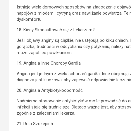
Istnieje wiele domowych sposobów na złagodzenie objawów an
napojów z miodem i cytryną oraz nawilżanie powietrza. Te
dyskomfortu.
18. Kiedy Skonsultować się z Lekarzem?
Jeśli objawy anginy są ciężkie, nie ustępują po kilku dniach
gorączka, trudności w oddychaniu czy połykaniu, należy n
może zapobiec powikłaniom.
19. Angina a Inne Choroby Gardła
Angina jest jednym z wielu schorzeń gardła. Inne obejmują
diagnoza jest kluczowa, aby zapewnić odpowiednie leczen
20. Angina a Antybiotykooporność
Nadmierne stosowanie antybiotyków może prowadzić do ant
infekcji staje się trudniejsze. Dlatego ważne jest, aby stos
zgodnie z zaleceniami lekarza.
21. Rola Szczepień