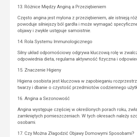
13. Różnice Między Anginą a Przeziębieniem
Często angina jest mylona z przeziębieniem, ale istnieją 
powoduje silniejszy ból gardła i może wymagać specyficzne
objawy i zwykle ustępuje samoistnie.
14. Rola Systemu Immunologicznego
Silny układ odpornościowy odgrywa kluczową rolę w zwalczan
odpowiednia dieta, regularna aktywność fizyczna i odpowi
15. Znaczenie Higieny
Higiena osobista jest kluczowa w zapobieganiu rozprzestrze
twarzy i dbanie o czystość przedmiotów codziennego użytk
16. Angina a Sezonowość
Angina występuje częściej w określonych porach roku, zwłas
zamkniętych pomieszczeniach. W tych okresach należy szcz
osobami.
17. Czy Można Złagodzić Objawy Domowymi Sposobami?