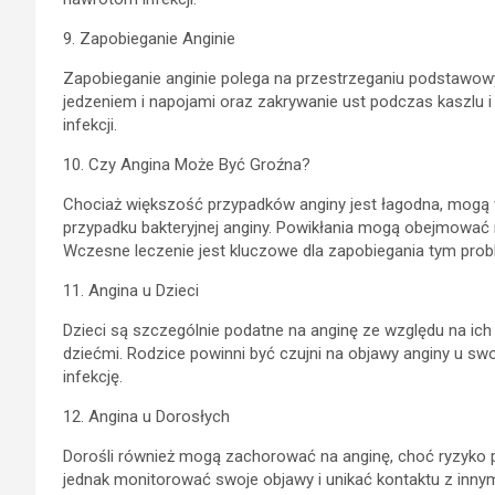
9. Zapobieganie Anginie
Zapobieganie anginie polega na przestrzeganiu podstawowych
jedzeniem i napojami oraz zakrywanie ust podczas kaszlu i
infekcji.
10. Czy Angina Może Być Groźna?
Chociaż większość przypadków anginy jest łagodna, mogą 
przypadku bakteryjnej anginy. Powikłania mogą obejmować r
Wczesne leczenie jest kluczowe dla zapobiegania tym pro
11. Angina u Dzieci
Dzieci są szczególnie podatne na anginę ze względu na ich
dziećmi. Rodzice powinni być czujni na objawy anginy u swoi
infekcję.
12. Angina u Dorosłych
Dorośli również mogą zachorować na anginę, choć ryzyko po
jednak monitorować swoje objawy i unikać kontaktu z innymi